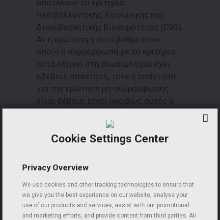
αποτελούν τα κριτήρια
Περιβαλλοντικής, Κοινωνικής και
Διακυβερνητικής βιωσιμότητας (ESG).
Αν η ερώτηση για το βαθμό στον
οποίο η συμμόρφωση με τα κριτήρια
αυτά οδηγεί στη βιωσιμότητα έχει
αβέβαιη απάντηση, τότε η απάντηση
για την ερώτηση μη-συμμόρφωσης
είναι βέβαιη. Είναι ακριβώς αυτός ο
κίνδυνος – η εμφάνιση κρίσεων ESG –
ο οποίος θα πρέπει να οριστεί, να
Cookie Settings Center
προβλεφθεί και να αποτιμηθεί από
Οργανισμούς Πιστοληπτικής
Διαβάθμισης, τόσο για την ανάπτυξη
Privacy Overview
διαβαθμίσεων ESG, όσο και για την
We use cookies and other tracking technologies to ensure that
εκτίμηση της επίδρασής τους στον
we give you the best experience on our website, analyse your
πιστωτικό κίνδυνο.
use of our products and services, assist with our promotional
and marketing efforts, and provide content from third parties. All