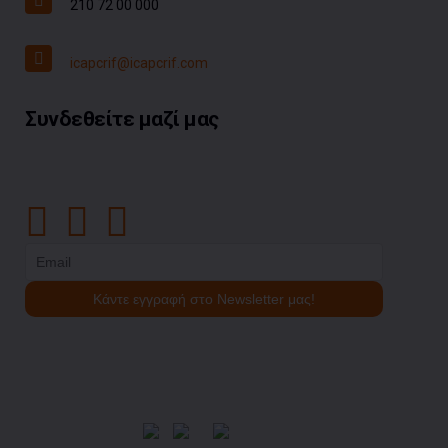
210 72 00 000
icapcrif@icapcrif.com
Συνδεθείτε μαζί μας