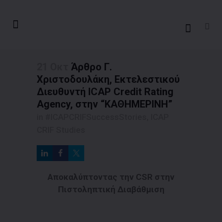
21 Οκτ
Άρθρο Γ.
Χριστοδουλάκη, Εκτελεστικού
Διευθυντή ICAP Credit Rating
Agency, στην “ΚΑΘΗΜΕΡΙΝΗ”
in
#ICAPCRIFSuccessStories
,
ICAP
CRIF Studies
Αποκαλύπτοντας την CSR
στην
Πιστοληπτική Διαβάθμιση