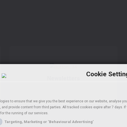
Cookie Settin
Newsletters
ogies to ensure that we give you the best experience on our website, analyse you
 and provide content from third parties. All tracked cookies expire after 7 days. I
for the running of our services.
Targeting, Marketing or ‘Behavioural Advertising’