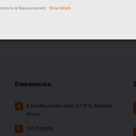
rformance & Measurement
Show details
Επικοινωνία
Λ. Ελευθερίου Βενιζέλου 2, 17676, Καλλιθέα,
Αττική
210 72 00 000