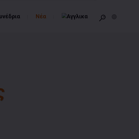
υνέδρια
Νέα
ς