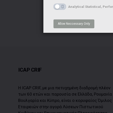
Analytical Statistical, Pe
Allow Neccessary Only
ICAP CRIF
Η ICAP CRIF, με μια πετυχημένη διαδρομή πλέον
των 60 ετών και παρουσία σε Ελλάδα, Ρουμανία
Βουλγαρία και Κύπρο, είναι ο κορυφαίος Όμιλος
Εταιρειών στην αγορά Λύσεων Πιστωτικού
Κινδύνου και Επιχειρηματικής Πληροφόρησης