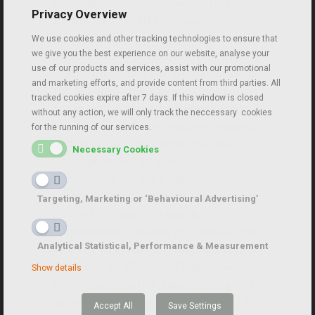
επιχειρήσεων, που όμως αποτελούν
Privacy Overview
τις πρώτες ενδείξεις, αφού
ολοκληρωμένη εικόνα για την ακριβή
We use cookies and other tracking technologies to ensure that
αποτύπωση των επιπτώσεων της
we give you the best experience on our website, analyse your
use of our products and services, assist with our promotional
κρίσης θα υπάρξει με την ολοκλήρωση
and marketing efforts, and provide content from third parties. All
της δημοσίευσης των ισολογισμών
tracked cookies expire after 7 days. If this window is closed
του συνόλου των επιχειρήσεων. Από
without any action, we will only track the neccessary cookies
τα μέχρι τώρα διαθέσιμα οικονομικά
for the running of our services.
στοιχεία των 163 ξενοδοχειακών
Necessary Cookies
επιχειρήσεων της χώρας
διαπιστώνεται ότι ο κύκλος
εργασιών τους εμφάνισε υποχώρηση
Targeting, Marketing or ‘Behavioural Advertising’
κατά 41%, τα μεικτά κέρδη
παρουσίασαν μείωση της τάξεως του
Analytical Statistical, Performance & Measurement
48% και τα κέρδη EBITDA υποχώρησαν
κατά 39% το 2020/19. Παράλληλα, το
Show details
2020 παρατηρείται εμφάνιση ζημιών
ύψους €9 εκατ., από κέρδη ύψους €43
Accept All
Save Settings