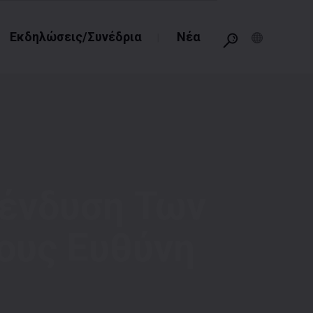
Εκδηλώσεις/Συνέδρια
Νέα
πένδυση Των
ους Ευθύνη