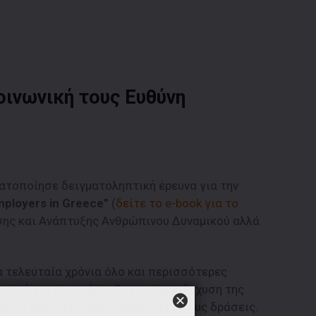
οινωνική τους Ευθύνη
ατοποίησε δειγματοληπτική έρευνα για την
mployers in Greece”
(
δείτε το e-book για το
ησης και Ανάπτυξης Ανθρώπινου Δυναμικού αλλά
α τελευταία χρόνια όλο και περισσότερες
ντική για την ανάπτυξη και την ενίσχυση της
κετά ψηλά στις επιχειρηματικές τους δράσεις.