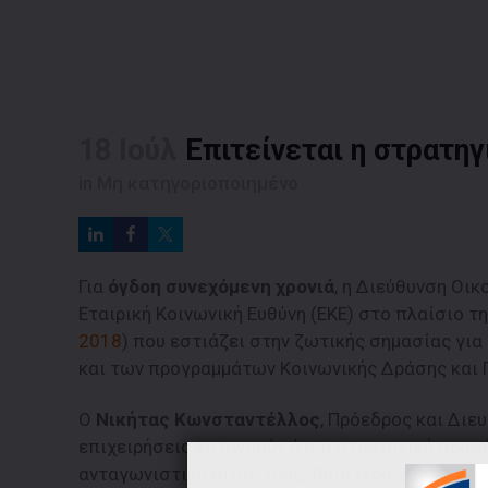
18 Ιούλ
Επιτείνεται η στρατηγ
in
Μη κατηγοριοποιημένο
Για
όγδοη συνεχόμενη χρονιά
, η Διεύθυνση Οι
Εταιρική Κοινωνική Ευθύνη (ΕΚΕ) στο πλαίσιο 
2018
) που εστιάζει στην ζωτικής σημασίας γι
και των προγραμμάτων Κοινωνικής Δράσης και
Ο
Νικήτας Κωνσταντέλλος
, Πρόεδρος και Διε
επιχειρήσεις κατανοούν ότι η στρατηγική προσέ
ανταγωνιστικότητάς τους. Ιδιαίτερα, οι μεγάλο