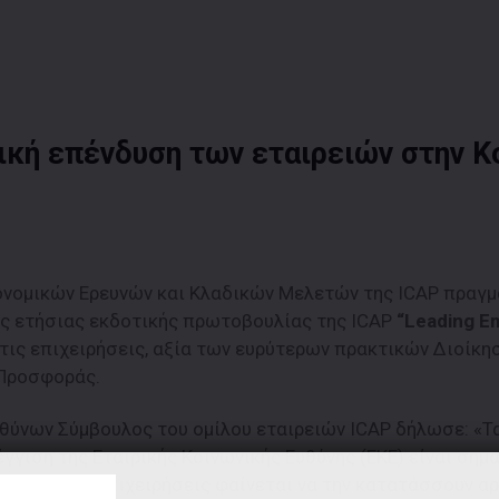
ική επένδυση των εταιρειών στην Κ
κονομικών Ερευνών και Κλαδικών Μελετών της ICAP πραγμ
της ετήσιας εκδοτικής πρωτοβουλίας της ΙCAP
“Leading E
α τις επιχειρήσεις, αξία των ευρύτερων πρακτικών Διοίκ
 Προσφοράς.
υθύνων Σύμβουλος του ομίλου εταιρειών ICAP δήλωσε: «Τ
γγιση της Εταιρικής Κοινωνικής Ευθύνης (ΕΚΕ) είναι σημα
υ μεγέθους επιχειρήσεις φαίνεται να την κατατάσσουν αρ