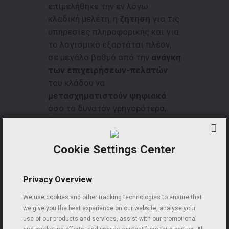
επιμελήθηκε την εν λόγω
κλαδική μελέτη, η
ζήτηση
για τις
υπηρεσίες πληροφορικής και για
το λογισμικό εξαρτάται πλέον,
σε μεγάλο βαθμό από την
ανάγκη
των επιχειρήσεων-πελατών
του κλάδου να
μετασχηματιστούν ψηφιακά
όσο το δυνατόν γρηγορότερα,
ώστε να καταφέρουν να
παραμείνουν ανταγωνιστικές.
Εκτός του ιδιωτικού τομέα και ο
Cookie Settings Center
δημόσιος τομέας κινείται προς
την κατεύθυνση του ψηφιακού
Privacy Overview
μετασχηματισμού, ώστε να
μειωθεί η γραφειοκρατία, που
We use cookies and other tracking technologies to ensure that
we give you the best experience on our website, analyse your
αποτελεί χρόνιο πρόβλημα της
use of our products and services, assist with our promotional
ελληνικής δημόσιας διοίκησης