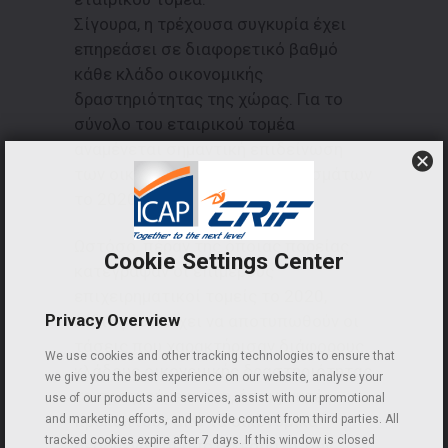
Σίγουρα, η τρέχουσα συγκυρία έχει
επηρεάσει σε διαφορετικό βαθμό
κάθε κλάδο οικονομικής
δραστηριότητας της χώρας. Για το
σύνολο του εταιρικού τομέα
αναμένεται σημαντική επιδείνωση
των οικονομικών του αποτελεσμάτων
το 2020.
Ωστόσο, πέραν της όποιας πορείας
Cookie Settings Center
κατέγραψαν οι επιμέρους
επιχειρηματικοί τομείς το 2020,
Privacy Overview
ενδιαφέρον έχει να αποτυπωθούν οι
τάσεις που χαρακτήρισαν διάφορους
We use cookies and other tracking technologies to ensure that
κλάδους οικονομικής δραστηριότητας
we give you the best experience on our website, analyse your
τα προηγούμενα έτη, όπως αυτές
use of our products and services, assist with our promotional
προκύπτουν από τα οικονομικά
and marketing efforts, and provide content from third parties. All
tracked cookies expire after 7 days. If this window is closed
δεδομένα και αποτελέσματα των