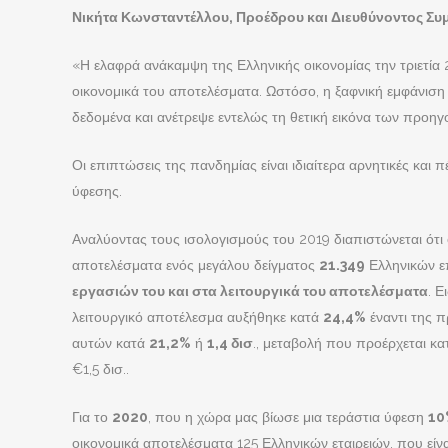
Νικήτα Κωνσταντέλλου, Προέδρου και Διευθύνοντος Συμ
«Η ελαφρά ανάκαμψη της Ελληνικής οικονομίας την τριετία 2
οικονομικά του αποτελέσματα. Ωστόσο, η ξαφνική εμφάνιση
δεδομένα και ανέτρεψε εντελώς τη θετική εικόνα των προη
Οι επιπτώσεις της πανδημίας είναι ιδιαίτερα αρνητικές και
ύφεσης.
Αναλύοντας τους ισολογισμούς του 2019 διαπιστώνεται ότι 
αποτελέσματα ενός μεγάλου δείγματος
21.349
Ελληνικών επ
εργασιών του και στα λειτουργικά του αποτελέσματα
. 
λειτουργικό αποτέλεσμα αυξήθηκε κατά
24,4%
έναντι της 
αυτών κατά
21,2%
ή
1,4 δισ
., μεταβολή που προέρχεται κα
€1,5 δισ..
Για το
2020
, που η χώρα μας βίωσε μια τεράστια ύφεση
10
ICAP CRIF
οικονομικά αποτελέσματα 125 Ελληνικών εταιρειών, που εί