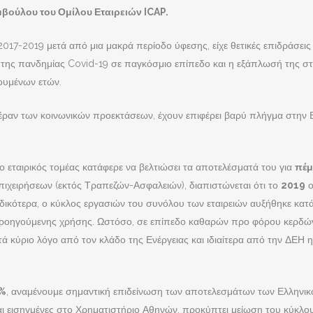
βούλου του Ομίλου Εταιρειών ICAP.
017-2019 μετά από μια μακρά περίοδο ύφεσης, είχε θετικές επιδράσεις 
 της πανδημίας Covid-19 σε παγκόσμιο επίπεδο και η εξάπλωσή της στ
γουμένων ετών.
 πέραν των κοινωνικών προεκτάσεων, έχουν επιφέρει βαρύ πλήγμα στην Ελ
ο εταιρικός τομέας κατάφερε να βελτιώσει τα αποτελέσματά του για
πέμ
ιχειρήσεων (εκτός Τραπεζών-Ασφαλειών), διαπιστώνεται ότι το
2019
ο
Ειδικότερα, ο κύκλος εργασιών του συνόλου των εταιρειών αυξήθηκε κατ
προηγούμενης χρήσης. Ωστόσο, σε επίπεδο καθαρών προ φόρου κερδών η
τά κύριο λόγο από τον κλάδο της Ενέργειας και ιδιαίτερα από την ΔΕΗ
%
, αναμένουμε σημαντική επιδείνωση των αποτελεσμάτων των Ελληνικώ
Επικοινωνία
Σ
ναι εισηγμένες στο Χρηματιστήριο Αθηνών, προκύπτει μείωση του κύκλ