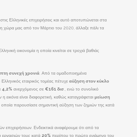
στις Ελληνικές επιχειρήσεις και αυτό αποτυπώνεται στα
η χώρα μας από τον Μάρτιο του 2020, άλλαξε πάλι τα
ληνική οικονομία η οποία κινείται σε τροχιά βαθιάς
πτη συνεχή χρονιά
. Από τα ομαδοποιημένα
 Ελληνικός εταιρικός τομέας πέτυχε
αύξηση στον κύκλο
ά
4,2%
ανερχόμενος σε
€161 δισ
., ενώ το συνολικό
 εικόνα είναι διαφορετική, καθώς καταγράφεται
μείωση
 η οποία παρουσίασε σημαντική αύξηση των ζημιών της κατά
ν επιχειρήσεων. Ενδεικτικά αναφέρουμε ότι από τα
υνδεθείτε μαζί μας
ου εργασιών τους κατά
20%
περίπου το πρώτο ενιάμηνο του