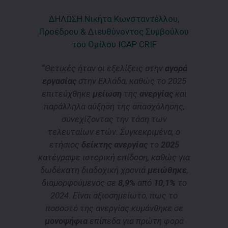
ΔΗΛΩΣΗ Νικήτα Κωνσταντέλλου,
Προέδρου & Διευθύνοντος Συμβούλου
του Ομίλου ICAP CRIF
“
Θετικές ήταν οι εξελίξεις στην
αγορά
εργασίας
στην Ελλάδα, καθώς το 2025
επιτεύχθηκε
μείωση
της
ανεργίας
και
παράλληλα αύξηση της απασχόλησης,
συνεχίζοντας την τάση των
τελευταίων ετών. Συγκεκριμένα, ο
ετήσιος
δείκτης
ανεργίας
το
2025
κατέγραψε ιστορική επίδοση, καθώς για
δωδέκατη διαδοχική χρονιά
μειώθηκε
,
διαμορφούμενος σε
8,9%
από
10,1%
το
2024. Είναι αξιοσημείωτο, πως το
ποσοστό της ανεργίας κυμάνθηκε σε
μονοψήφια
επίπεδα για πρώτη φορά