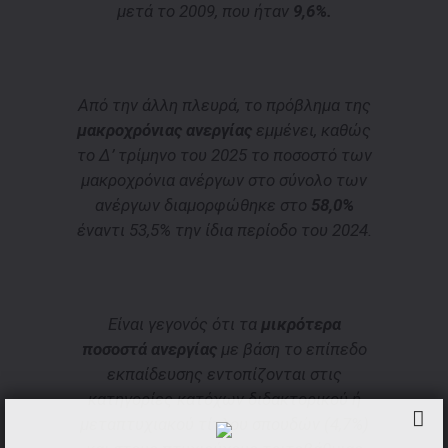
μετά το 2009, που ήταν
9,6%.
Από την άλλη πλευρά, το πρόβλημα της
μακροχρόνιας ανεργίας
εμμένει, καθώς
το Δ’ τρίμηνο του 2025 το ποσοστό των
μακροχρόνια ανέργων στο σύνολο των
ανέργων διαμορφώθηκε στο
58,0%
έναντι 53,5% την ίδια περίοδο του 2024.
Είναι γεγονός ότι τα
μικρότερα
ποσοστά ανεργίας
με βάση το επίπεδο
εκπαίδευσης εντοπίζονται στις
κατηγορίες κατόχων διδακτορικού ή
μεταπτυχιακού τίτλου σπουδών (4,7%)