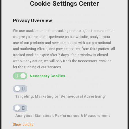
και στους πτυχιούχους τριτοβάθμιας
Cookie Settings Center
εκπαίδευσης (7,7%) το Δ’ τρίμηνο του
2025. Επομένως, γίνεται αντιληπτό πως
Privacy Overview
η
υψηλού επιπέδου κατάρτιση
εξασφαλίζει, σε μεγαλύτερο βαθμό, την
We use cookies and other tracking technologies to ensure that
ταχύτερη ένταξη στην αγορά εργασίας.
we give you the best experience on our website, analyse your
use of our products and services, assist with our promotional
and marketing efforts, and provide content from third parties. All
tracked cookies expire after 7 days. If this window is closed
without any action, we will only track the neccessary cookies
Σε ανοδική τροχιά κινήθηκε η ελληνική
for the running of our services.
οικονομία και σε επίπεδο
ΑΕΠ
(σε όρους
Necessary Cookies
όγκου), καθώς το
2025
πέτυχε αύξηση
2,1%,
ποσοστό αντίστοιχο του 2024. Για
ακόμα μία χρονιά ο ρυθμός ανάπτυξης
Targeting, Marketing or ‘Behavioural Advertising’
του ελληνικού ΑΕΠ ήταν
υψηλότερος
από τον αντίστοιχο μέσο όρο αύξησης
των χωρών της Ε.Ε.
Analytical Statistical, Performance & Measurement
Show details