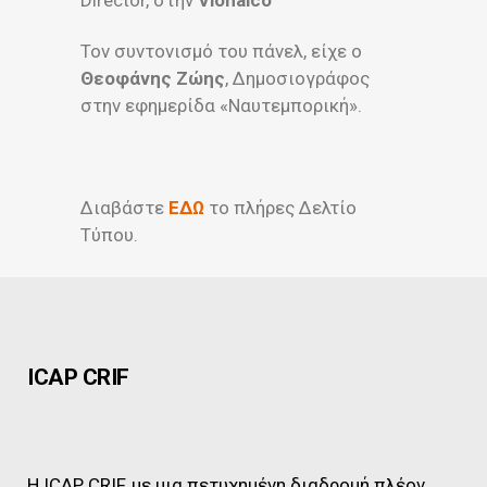
Director, στην
Viohalco
Τον συντονισμό του πάνελ, είχε ο
Θεοφάνης Ζώης
, Δημοσιογράφος
στην εφημερίδα «Ναυτεμπορική».
Διαβάστε
ΕΔΩ
το πλήρες Δελτίο
Τύπου.
ICAP CRIF
Η ICAP CRIF, με μια πετυχημένη διαδρομή πλέον