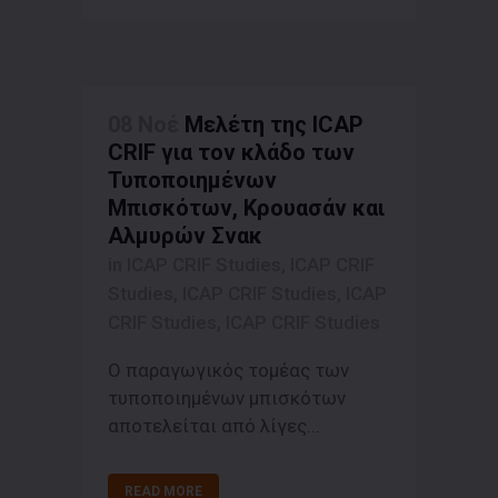
08 Νοέ
Μελέτη της ICAP
CRIF για τον κλάδο των
Τυποποιημένων
Μπισκότων, Κρουασάν και
Αλμυρών Σνακ
in
ICAP CRIF Studies
,
ICAP CRIF
Studies
,
ICAP CRIF Studies
,
ICAP
CRIF Studies
,
ICAP CRIF Studies
Ο παραγωγικός τομέας των
τυποποιημένων μπισκότων
αποτελείται από λίγες...
READ MORE