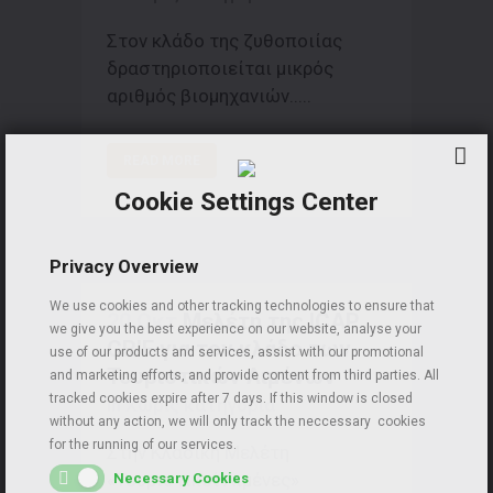
Στον κλάδο της ζυθοποιίας
δραστηριοποιείται μικρός
αριθμός βιομηχανιών.....
READ MORE
Cookie Settings Center
Privacy Overview
We use cookies and other tracking technologies to ensure that
20 Οκτ
Μελέτη της ICAP
we give you the best experience on our website, analyse your
CRIF για τον κλάδο των
use of our products and services, assist with our promotional
Τουριστικών Λιμένων
and marketing efforts, and provide content from third parties. All
tracked cookies expire after 7 days. If this window is closed
in Χωρίς κατηγορία
without any action, we will only track the neccessary cookies
for the running of our services.
Στην Κλαδική Μελέτη
«Τουριστικοί Λιμένες»
Necessary Cookies