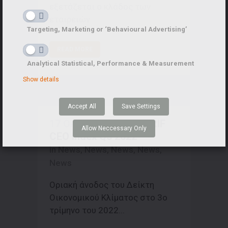
εξετάζεται ο κλάδος των
εταιρειών...
Targeting, Marketing or ‘Behavioural Advertising’
READ MORE
Analytical Statistical, Performance & Measurement
Show details
Accept All
Save Settings
17 Οκτ
ΕΑΣΕ / ICAP CRIF
Allow Neccessary Only
CEO Index Q3 2022
in
News
,
News
,
News
,
News
,
News
Οριακή άνοδος του Δείκτη
Οικονομικού Κλίματος στο 3ο
τρίμηνο του 2022...