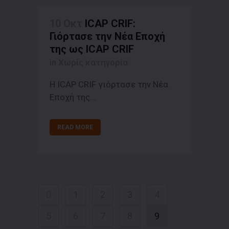
10 Οκτ
ICAP CRIF:
Γιόρτασε την Nέα Εποχή
της ως ICAP CRIF
in Χωρίς κατηγορία
Η ICAP CRIF γιόρτασε την Nέα
Εποχή της...
READ MORE
1
2
3
4
5
6
7
8
9