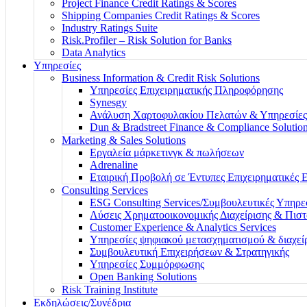
Project Finance Credit Ratings & Scores
Shipping Companies Credit Ratings & Scores
Industry Ratings Suite
Risk.Profiler – Risk Solution for Banks
Data Analytics
Υπηρεσίες
Business Information & Credit Risk Solutions
Υπηρεσίες Επιχειρηματικής Πληροφόρησης
Synesgy
Ανάλυση Χαρτοφυλακίου Πελατών & Υπηρεσίες
Dun & Bradstreet Finance & Compliance Solutio
Marketing & Sales Solutions
Εργαλεία μάρκετινγκ & πωλήσεων
Adrenaline
Εταιρική Προβολή σε Έντυπες Επιχειρηματικές 
Consulting Services
ESG Consulting Services/Συμβουλευτικές Υπηρ
Λύσεις Χρηματοοικονομικής Διαχείρισης & Πισ
Customer Experience & Analytics Services
Υπηρεσίες ψηφιακού μετασχηματισμού & διαχεί
Συμβουλευτική Επιχειρήσεων & Στρατηγικής
Υπηρεσίες Συμμόρφωσης
Open Banking Solutions
Risk Training Institute
Εκδηλώσεις/Συνέδρια