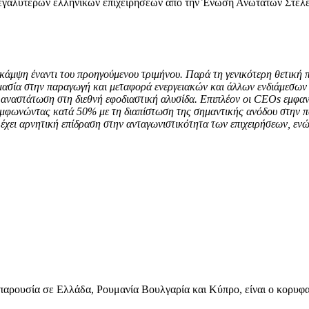
γαλυτέρων ελληνικών επιχειρήσεων από την Ένωση Ανωτάτων Στελε
κάμψη έναντι του προηγούμενου τριμήνου. Παρά τη γενικότερη θετική π
ημασία στην παραγωγή και μεταφορά ενεργειακών και άλλων ενδιάμεσω
ναστάτωση στη διεθνή εφοδιαστική αλυσίδα. Επιπλέον οι CEOs εμφανίζ
συμφωνώντας κατά 50% με τη διαπίστωση της σημαντικής ανόδου στην π
έχει αρνητική επίδραση στην ανταγωνιστικότητα των επιχειρήσεων, ενώ
 παρουσία σε Ελλάδα, Ρουμανία Βουλγαρία και Κύπρο, είναι ο κορυ