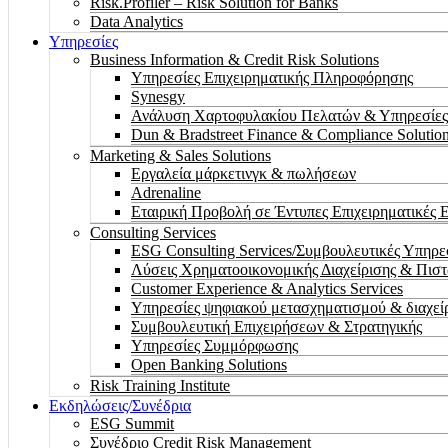
Risk.Profiler – Risk Solution for Banks
Data Analytics
Υπηρεσίες
Business Information & Credit Risk Solutions
Υπηρεσίες Επιχειρηματικής Πληροφόρησης
Synesgy
Ανάλυση Χαρτοφυλακίου Πελατών & Υπηρεσίες
Dun & Bradstreet Finance & Compliance Solutio
Marketing & Sales Solutions
Εργαλεία μάρκετινγκ & πωλήσεων
Adrenaline
Εταιρική Προβολή σε Έντυπες Επιχειρηματικές 
Consulting Services
ESG Consulting Services/Συμβουλευτικές Υπηρ
Λύσεις Χρηματοοικονομικής Διαχείρισης & Πισ
Customer Experience & Analytics Services
Υπηρεσίες ψηφιακού μετασχηματισμού & διαχεί
Συμβουλευτική Επιχειρήσεων & Στρατηγικής
Υπηρεσίες Συμμόρφωσης
Open Banking Solutions
Risk Training Institute
Εκδηλώσεις/Συνέδρια
ESG Summit
Συνέδριο Credit Risk Management