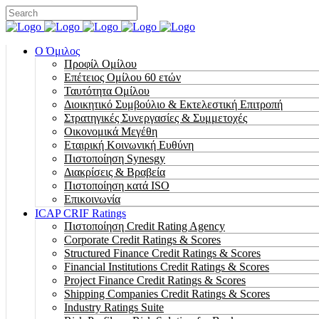
Ο Όμιλος
Προφίλ Ομίλου
Επέτειος Oμίλου 60 ετών
Ταυτότητα Ομίλου
Διοικητικό Συμβούλιο & Εκτελεστική Επιτροπή
Στρατηγικές Συνεργασίες & Συμμετοχές
Οικονομικά Μεγέθη
Εταιρική Κοινωνική Ευθύνη
Πιστοποίηση Synesgy
Διακρίσεις & Βραβεία
Πιστοποίηση κατά ISO
Επικοινωνία
ICAP CRIF Ratings
Πιστοποίηση Credit Rating Agency
Corporate Credit Ratings & Scores
Structured Finance Credit Ratings & Scores
Financial Institutions Credit Ratings & Scores
Project Finance Credit Ratings & Scores
Shipping Companies Credit Ratings & Scores
Industry Ratings Suite