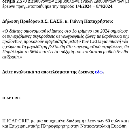
δείγμα 2.570
Διευθυνόντων Συμβούλων/Γενικών Διευθυντών των με
έρευνα πραγματοποιήθηκε την περίοδο
1/4/2024 – 8/4/2024
.
Δήλωση Προέδρου Δ.Σ. ΕΑΣΕ, κ. Γιάννη Παπαχρήστου:
«Ο δείκτης οικονομικού κλίματος στο 1ο τρίμηνο του 2024 σημείωσε 
οι συνεχιζόμενες συγκρούσεις σε γεωγραφικές ζώνες με βαρύνουσα σ
προϊόντων, προκαλούν αβεβαιότητα μεταξύ των CEOs για πιθανή νέα α
η χώρα με τη μεγαλύτερη βελτίωση στο επιχειρηματικό περιβάλλον, 
Παράλληλα το 56% πιστεύει ότι αύξηση του κατώτατου μισθού δεν θα 
επίδραση
.
»
Δείτε αναλυτικά τα αποτελέσματα της έρευνας
εδώ
.
ICAP CRIF
Η ICAP CRIF, με μια πετυχημένη διαδρομή πλέον των 60 ετών και
και Επιχειρηματικής Πληροφόρησης στην Νοτιοανατολική Ευρώπη.