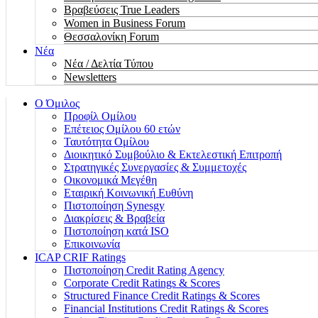
Βραβεύσεις True Leaders
Women in Business Forum
Θεσσαλονίκη Forum
Νέα
Νέα / Δελτία Τύπου
Newsletters
Ο Όμιλος
Προφίλ Ομίλου
Επέτειος Oμίλου 60 ετών
Ταυτότητα Ομίλου
Διοικητικό Συμβούλιο & Εκτελεστική Επιτροπή
Στρατηγικές Συνεργασίες & Συμμετοχές
Οικονομικά Μεγέθη
Εταιρική Κοινωνική Ευθύνη
Πιστοποίηση Synesgy
Διακρίσεις & Βραβεία
Πιστοποίηση κατά ISO
Επικοινωνία
ICAP CRIF Ratings
Πιστοποίηση Credit Rating Agency
Corporate Credit Ratings & Scores
Structured Finance Credit Ratings & Scores
Financial Institutions Credit Ratings & Scores