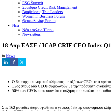
ESG Summit
Συνέδριο Credit Risk Management
Βραβεύσεις True Leaders
Women in Business Forum
Θεσσαλονίκη Forum
Νέα
Νέα / Δελτία Τύπου
Newsletters
18 Απρ
ΕΑΣΕ / ICAP CRIF CEO Index Q1
in
News
Ο δείκτης οικονομικού κλίματος μεταξύ των CEOs στο πρώτο
Ένας στους δύο CEOs συμφωνούν με την πρόσφατη ανακοίνωση
56% των CEOs πιστεύουν ότι η αύξηση του κατώτατου μισθού 
Στις 162 μονάδες διαμορφώθηκε ο γενικός δείκτης οικονομικού κλί