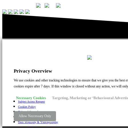
Privacy Overview
We use cookies and other tracking technologies to ensure that we give you the best ex
cookies expire after 7 days. If this window is closed without any action, we will onl
Necessary Cookies
Targeting, Marketing or ‘Behavioural Advertis
Subject Access Request
Cookies Policy
Πολιτική Απορρήτου
Allow Neccessary Only
Μη Μεταδοση Στοιχειων
Όροι πληρωμής & Υπαναχώρησης