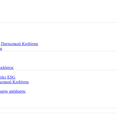
 Πιστωτικού Κινδύνου
ns
Εκδόσεις
εσίες ESG
τωτικού Κινδύνου
ρισης απόδοσης