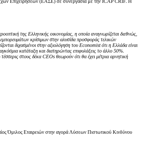
χών Επιχειρήσεων (ΕΑΣΕ) σε συνεργασία με την ICAP CRIF. Η
ροοπτική της Ελληνικής οικονομίας, η οποία αναγνωρίζεται διεθνώς,
ν εμπορευμάτων κρίσιμων στην αλυσίδα προσφοράς τελικών
ονται διχασμένοι στην αξιολόγηση του Economist ότι η Ελλάδα είναι
αγκόσμια κατάταξη και διατηρώντας επιφυλάξεις το άλλο 50%.
 τέσσερις στους δέκα CEOs θεωρούν ότι θα έχει μέτρια αρνητική
φαίος Όμιλος Εταιρειών στην αγορά Λύσεων Πιστωτικού Κινδύνου