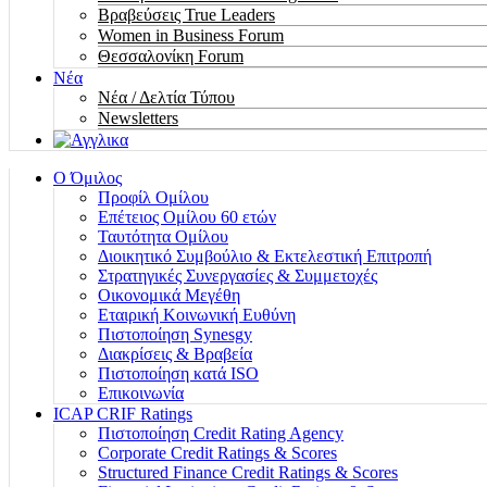
Βραβεύσεις True Leaders
Women in Business Forum
Θεσσαλονίκη Forum
Νέα
Νέα / Δελτία Τύπου
Newsletters
Ο Όμιλος
Προφίλ Ομίλου
Επέτειος Oμίλου 60 ετών
Ταυτότητα Ομίλου
Διοικητικό Συμβούλιο & Εκτελεστική Επιτροπή
Στρατηγικές Συνεργασίες & Συμμετοχές
Οικονομικά Μεγέθη
Εταιρική Κοινωνική Ευθύνη
Πιστοποίηση Synesgy
Διακρίσεις & Βραβεία
Πιστοποίηση κατά ISO
Επικοινωνία
ICAP CRIF Ratings
Πιστοποίηση Credit Rating Agency
Corporate Credit Ratings & Scores
Structured Finance Credit Ratings & Scores