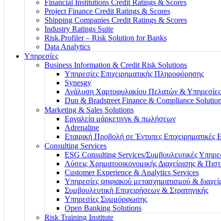
Financial Institutions Credit Ratings & Scores
Project Finance Credit Ratings & Scores
Shipping Companies Credit Ratings & Scores
Industry Ratings Suite
Risk.Profiler – Risk Solution for Banks
Data Analytics
Υπηρεσίες
Business Information & Credit Risk Solutions
Υπηρεσίες Επιχειρηματικής Πληροφόρησης
Synesgy
Ανάλυση Χαρτοφυλακίου Πελατών & Υπηρεσίες
Dun & Bradstreet Finance & Compliance Solutio
Marketing & Sales Solutions
Εργαλεία μάρκετινγκ & πωλήσεων
Adrenaline
Εταιρική Προβολή σε Έντυπες Επιχειρηματικές 
Consulting Services
ESG Consulting Services/Συμβουλευτικές Υπηρ
Λύσεις Χρηματοοικονομικής Διαχείρισης & Πισ
Customer Experience & Analytics Services
Υπηρεσίες ψηφιακού μετασχηματισμού & διαχεί
Συμβουλευτική Επιχειρήσεων & Στρατηγικής
Υπηρεσίες Συμμόρφωσης
Open Banking Solutions
Risk Training Institute