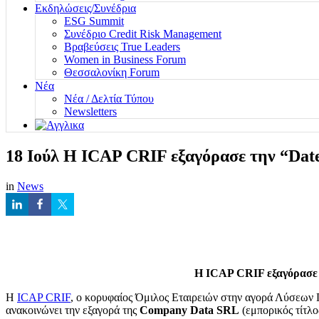
Εκδηλώσεις/Συνέδρια
ESG Summit
Συνέδριο Credit Risk Management
Βραβεύσεις True Leaders
Women in Business Forum
Θεσσαλονίκη Forum
Νέα
Νέα / Δελτία Τύπου
Newsletters
18 Ιούλ
Η ICAP CRIF εξαγόρασε την “Date
in
News
Η ICAP CRIF εξαγόρασε 
Η
ICAP CRIF
, ο κορυφαίος Όμιλος Εταιρειών στην αγορά Λύσεων 
ανακοινώνει την εξαγορά της
Company Data SRL
(εμπορικός τίτλο