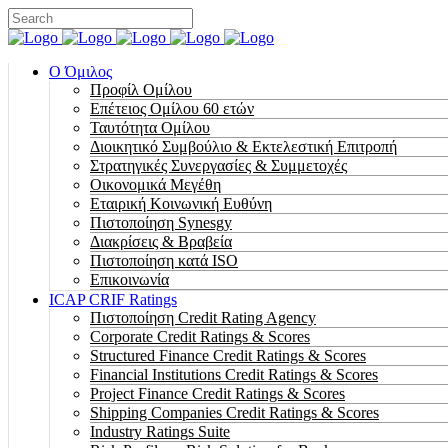
Ο Όμιλος
Προφίλ Ομίλου
Επέτειος Oμίλου 60 ετών
Ταυτότητα Ομίλου
Διοικητικό Συμβούλιο & Εκτελεστική Επιτροπή
Στρατηγικές Συνεργασίες & Συμμετοχές
Οικονομικά Μεγέθη
Εταιρική Κοινωνική Ευθύνη
Πιστοποίηση Synesgy
Διακρίσεις & Βραβεία
Πιστοποίηση κατά ISO
Επικοινωνία
ICAP CRIF Ratings
Πιστοποίηση Credit Rating Agency
Corporate Credit Ratings & Scores
Structured Finance Credit Ratings & Scores
Financial Institutions Credit Ratings & Scores
Project Finance Credit Ratings & Scores
Shipping Companies Credit Ratings & Scores
Industry Ratings Suite