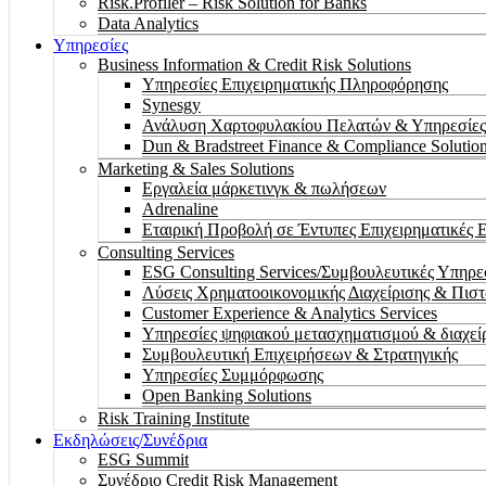
Risk.Profiler – Risk Solution for Banks
Data Analytics
Υπηρεσίες
Business Information & Credit Risk Solutions
Υπηρεσίες Επιχειρηματικής Πληροφόρησης
Synesgy
Ανάλυση Χαρτοφυλακίου Πελατών & Υπηρεσίες
Dun & Bradstreet Finance & Compliance Solutio
Marketing & Sales Solutions
Εργαλεία μάρκετινγκ & πωλήσεων
Adrenaline
Εταιρική Προβολή σε Έντυπες Επιχειρηματικές 
Consulting Services
ESG Consulting Services/Συμβουλευτικές Υπηρ
Λύσεις Χρηματοοικονομικής Διαχείρισης & Πισ
Customer Experience & Analytics Services
Υπηρεσίες ψηφιακού μετασχηματισμού & διαχεί
Συμβουλευτική Επιχειρήσεων & Στρατηγικής
Υπηρεσίες Συμμόρφωσης
Open Banking Solutions
Risk Training Institute
Εκδηλώσεις/Συνέδρια
ESG Summit
Συνέδριο Credit Risk Management