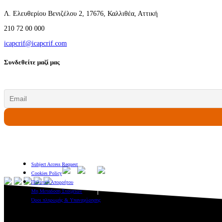
Λ. Ελευθερίου Βενιζέλου 2, 17676, Καλλιθέα, Αττική
210 72 00 000
icapcrif@icapcrif.com
Συνδεθείτε μαζί μας
Subject Access Request
Cookies Policy
Πολιτική Απορρήτου
Μη Μεταδοση Στοιχειων
Όροι πληρωμής & Υπαναχώρησης
Hoovers Visitor Intelligence