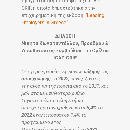
πραγματοποίησε και φέτος η ICAP
CRIF, η οποία δημοσιεύτηκε στην
επιχειρηματική της έκδοση, “
Leading
Employers in Greece
“.
ΔΗΛΩΣΗ
Νικήτα Κωνσταντέλλου, Προέδρου &
Διευθύνοντος Συμβούλου του Ομίλου
ICAP CRIF
“
Η αγορά εργασίας εμφάνισε
αύξηση
της
απασχόλησης
το
2022
, συνεχίζοντας
την ανοδική της πορεία από το 2021, και
μάλιστα με υψηλότερο ρυθμό.
Συγκεκριμένα, η μέση ετήσια
απασχόληση ενισχύθηκε κατά
5,4%
το
2022
έναντι ποσοστού 1,4% το
προηγούμενο έτος.
Η ελληνική οικονομία κατά το
2022