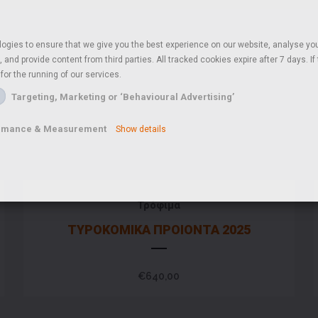
ogies to ensure that we give you the best experience on our website, analyse you
 and provide content from third parties. All tracked cookies expire after 7 days. I
for the running of our services.
Targeting, Marketing or ‘Behavioural Advertising’
rformance & Measurement
Show details
Τρόφιμα
ΤΥΡΟΚΟΜΙΚΑ ΠΡΟΙΟΝΤΑ 2025
€
640,00