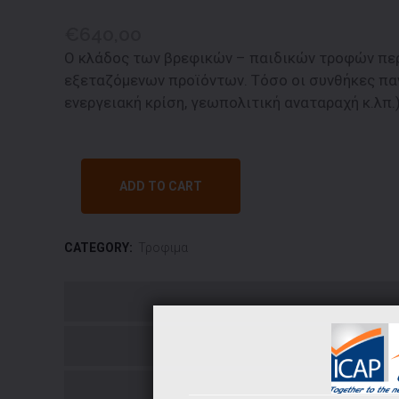
€
640,00
Ο κλάδος των βρεφικών – παιδικών τροφών περ
εξεταζόμενων προϊόντων. Τόσο οι συνθήκες παν
ενεργειακή κρίση, γεωπολιτική αναταραχή κ.λπ.
ADD TO CART
CATEGORY:
Τροφιμα