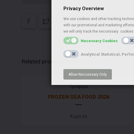
Privacy Overview
We use cookies and other tracking technol
with our promotional and marketing efforts,
we will only track the neccessary cookies 
Necessary Cookies
Analytical Statistical, Pe
Related products
Allow Neccessary Only
Τρόφιμα
FROZEN SEA FOOD 2026
€
450,00