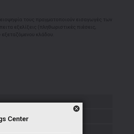
πλειοψηφία τους πραγματοποιούν εισαγωγές των
πειτα εξελίξεις (πληθωριστικές πιέσεις,
υ εξεταζόμενου κλάδου.
gs Center