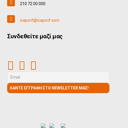
210 72 00 000
icapcrif@icapcrif.com
Συνδεθείτε μαζί μας