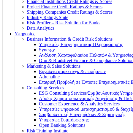
Financial Institutions Credit Ratings & Scores
Project Finance Credit Ratings & Scores
Shipping Companies Credit Ratings & Scores
Industry Ratings Suite
Risk.Profiler – Risk Solution for Banks
Data Analytics
Υπηρεσίες
Business Information & Credit Risk Solutions
Υπηρεσίες Επιχειρηματικής Πληροφόρησης
Synesgy
Ανάλυση Χαρτοφυλακίου Πελατών & Υπηρεσίες
Dun & Bradstreet Finance & Compliance Solutio
Marketing & Sales Solutions
Εργαλεία μάρκετινγκ & πωλήσεων
Adrenaline
Εταιρική Προβολή σε Έντυπες Επιχειρηματικές 
Consulting Services
ESG Consulting Services/Συμβουλευτικές Υπηρ
Λύσεις Χρηματοοικονομικής Διαχείρισης & Πισ
Customer Experience & Analytics Services
Υπηρεσίες ψηφιακού μετασχηματισμού & διαχεί
Συμβουλευτική Επιχειρήσεων & Στρατηγικής
Υπηρεσίες Συμμόρφωσης
Open Banking Solutions
Risk Training Institute