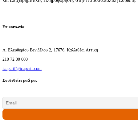
και Επιχειρηματικής Πληροφόρησης στην Νοτιοανατολική Ευρώπη.
Επικοινωνία
Λ. Ελευθερίου Βενιζέλου 2, 17676, Καλλιθέα, Αττική
210 72 00 000
icapcrif@icapcrif.com
Συνδεθείτε μαζί μας