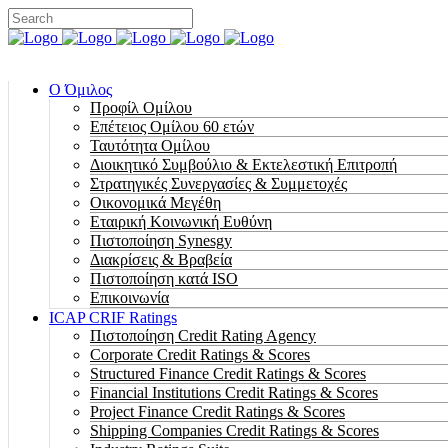
Ο Όμιλος
Προφίλ Ομίλου
Επέτειος Oμίλου 60 ετών
Ταυτότητα Ομίλου
Διοικητικό Συμβούλιο & Εκτελεστική Επιτροπή
Στρατηγικές Συνεργασίες & Συμμετοχές
Οικονομικά Μεγέθη
Εταιρική Κοινωνική Ευθύνη
Πιστοποίηση Synesgy
Διακρίσεις & Βραβεία
Πιστοποίηση κατά ISO
Επικοινωνία
ICAP CRIF Ratings
Πιστοποίηση Credit Rating Agency
Corporate Credit Ratings & Scores
Structured Finance Credit Ratings & Scores
Financial Institutions Credit Ratings & Scores
Project Finance Credit Ratings & Scores
Shipping Companies Credit Ratings & Scores