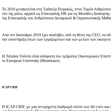
Το 2010 μετακινείται στη Τράπεζα Πειραιώς, στον Τομέα Ανθρώπιν
νέο της ρόλο, αρχικά ως Επικεφαλής HR για τις Μονάδες Διοίκησης κ
της Επικεφαλής του Ανθρώπινου Δυναμικού & Οργανωσιακής Μάθη
Από τον Ιανουάριο 2019 έχει αναλάβει, από τη θέση της CEO, να οδ
την υποστήριξη όλων των εργαζομένων και των μελών των οικογενε
Η Τατιάνα Τούντα είναι απόφοιτη του τμήματος Οικονομικών Επισ
το European University (Montreaux).
ICAP CRIF
Η ICAP CRIF, με μια πετυχημένη διαδρομή πλέον των 60 ετών και