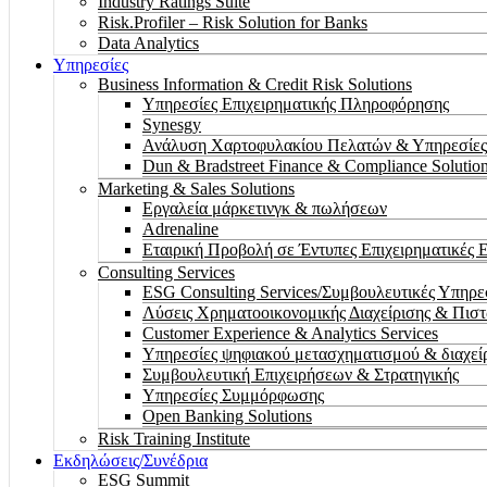
Industry Ratings Suite
Risk.Profiler – Risk Solution for Banks
Data Analytics
Υπηρεσίες
Business Information & Credit Risk Solutions
Υπηρεσίες Επιχειρηματικής Πληροφόρησης
Synesgy
Ανάλυση Χαρτοφυλακίου Πελατών & Υπηρεσίες
Dun & Bradstreet Finance & Compliance Solutio
Marketing & Sales Solutions
Εργαλεία μάρκετινγκ & πωλήσεων
Adrenaline
Εταιρική Προβολή σε Έντυπες Επιχειρηματικές 
Consulting Services
ESG Consulting Services/Συμβουλευτικές Υπηρ
Λύσεις Χρηματοοικονομικής Διαχείρισης & Πισ
Customer Experience & Analytics Services
Υπηρεσίες ψηφιακού μετασχηματισμού & διαχεί
Συμβουλευτική Επιχειρήσεων & Στρατηγικής
Υπηρεσίες Συμμόρφωσης
Open Banking Solutions
Risk Training Institute
Εκδηλώσεις/Συνέδρια
ESG Summit