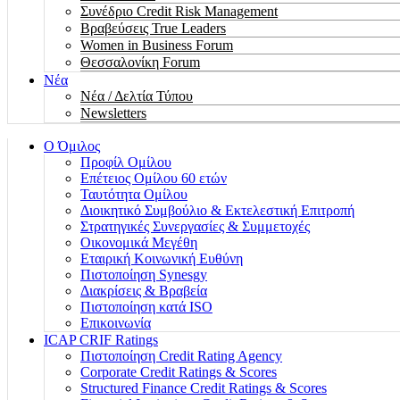
Συνέδριο Credit Risk Management
Βραβεύσεις True Leaders
Women in Business Forum
Θεσσαλονίκη Forum
Νέα
Νέα / Δελτία Τύπου
Newsletters
Ο Όμιλος
Προφίλ Ομίλου
Επέτειος Oμίλου 60 ετών
Ταυτότητα Ομίλου
Διοικητικό Συμβούλιο & Εκτελεστική Επιτροπή
Στρατηγικές Συνεργασίες & Συμμετοχές
Οικονομικά Μεγέθη
Εταιρική Κοινωνική Ευθύνη
Πιστοποίηση Synesgy
Διακρίσεις & Βραβεία
Πιστοποίηση κατά ISO
Επικοινωνία
ICAP CRIF Ratings
Πιστοποίηση Credit Rating Agency
Corporate Credit Ratings & Scores
Structured Finance Credit Ratings & Scores