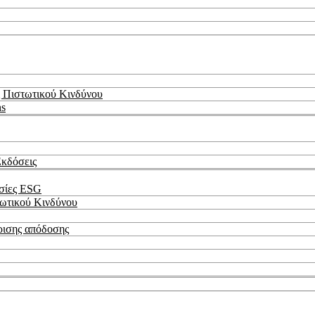
 Πιστωτικού Κινδύνου
ns
Εκδόσεις
εσίες ESG
τωτικού Κινδύνου
ρισης απόδοσης