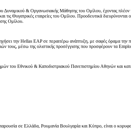
ου Δυναμικού & Οργανωσιακής Μάθησης του Ομίλου, έχοντας πλέον πο
αι τις Θυγατρικές εταιρείες του Ομίλου. Προοδευτικά διευρύνονται ο
σης Ομίλου.
ηγήσει την Hellas EAP σε περαιτέρω ανάπτυξη, με σαφές όραμα την π
ιών τους, μέσω της ολιστικής προσέγγισης που προσφέρουν τα Employ
τημών του Εθνικού & Καποδιστριακού Πανεπιστημίου Αθηνών και κατέ
 παρουσία σε Ελλάδα, Ρουμανία Βουλγαρία και Κύπρο, είναι ο κορυ