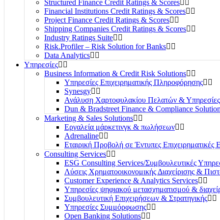
Structured Finance Credit Ratings & Scores
Financial Institutions Credit Ratings & Scores
Project Finance Credit Ratings & Scores
Shipping Companies Credit Ratings & Scores
Industry Ratings Suite
Risk.Profiler – Risk Solution for Banks
Data Analytics
Υπηρεσίες
Business Information & Credit Risk Solutions
Υπηρεσίες Επιχειρηματικής Πληροφόρησης
Synesgy
Ανάλυση Χαρτοφυλακίου Πελατών & Υπηρεσίες
Dun & Bradstreet Finance & Compliance Solutio
Marketing & Sales Solutions
Εργαλεία μάρκετινγκ & πωλήσεων
Adrenaline
Εταιρική Προβολή σε Έντυπες Επιχειρηματικές 
Consulting Services
ESG Consulting Services/Συμβουλευτικές Υπηρ
Λύσεις Χρηματοοικονομικής Διαχείρισης & Πισ
Customer Experience & Analytics Services
Υπηρεσίες ψηφιακού μετασχηματισμού & διαχεί
Συμβουλευτική Επιχειρήσεων & Στρατηγικής
Υπηρεσίες Συμμόρφωσης
Open Banking Solutions