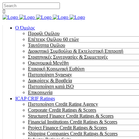
Ο Όμιλος
Προφίλ Ομίλου
Επέτειος Oμίλου 60 ετών
Ταυτότητα Ομίλου
Διοικητικό Συμβούλιο & Εκτελεστική Επιτροπή
Στρατηγικές Συνεργασίες & Συμμετοχές
Οικονομικά Μεγέθη
Εταιρική Κοινωνική Ευθύνη
Πιστοποίηση Synesgy
Διακρίσεις & Βραβεία
Πιστοποίηση κατά ISO
Επικοινωνία
ICAP CRIF Ratings
Πιστοποίηση Credit Rating Agency
Corporate Credit Ratings & Scores
Structured Finance Credit Ratings & Scores
Financial Institutions Credit Ratings & Scores
Project Finance Credit Ratings & Scores
Shipping Companies Credit Ratings & Scores