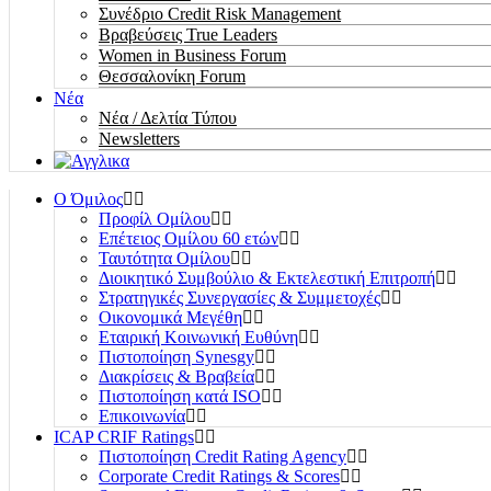
Συνέδριο Credit Risk Management
Βραβεύσεις True Leaders
Women in Business Forum
Θεσσαλονίκη Forum
Νέα
Νέα / Δελτία Τύπου
Newsletters
Ο Όμιλος
Προφίλ Ομίλου
Επέτειος Oμίλου 60 ετών
Ταυτότητα Ομίλου
Διοικητικό Συμβούλιο & Εκτελεστική Επιτροπή
Στρατηγικές Συνεργασίες & Συμμετοχές
Οικονομικά Μεγέθη
Εταιρική Κοινωνική Ευθύνη
Πιστοποίηση Synesgy
Διακρίσεις & Βραβεία
Πιστοποίηση κατά ISO
Επικοινωνία
ICAP CRIF Ratings
Πιστοποίηση Credit Rating Agency
Corporate Credit Ratings & Scores