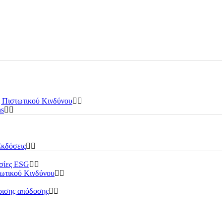
 Πιστωτικού Κινδύνου
ns
Εκδόσεις
εσίες ESG
τωτικού Κινδύνου
ρισης απόδοσης