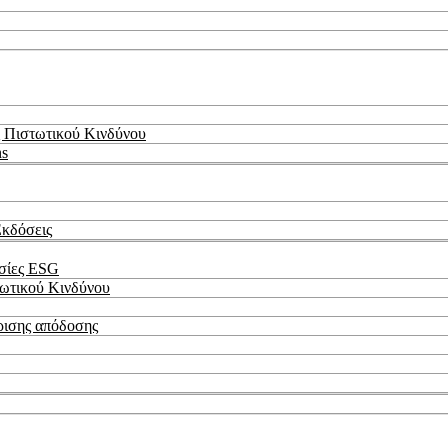
 Πιστωτικού Κινδύνου
ns
Εκδόσεις
εσίες ESG
τωτικού Κινδύνου
ρισης απόδοσης