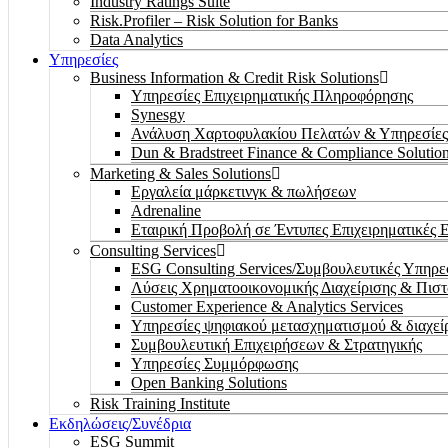
Industry Ratings Suite
Risk.Profiler – Risk Solution for Banks
Data Analytics
Υπηρεσίες
Business Information & Credit Risk Solutions
Υπηρεσίες Επιχειρηματικής Πληροφόρησης
Synesgy
Ανάλυση Χαρτοφυλακίου Πελατών & Υπηρεσίες
Dun & Bradstreet Finance & Compliance Solutio
Marketing & Sales Solutions
Εργαλεία μάρκετινγκ & πωλήσεων
Adrenaline
Εταιρική Προβολή σε Έντυπες Επιχειρηματικές 
Consulting Services
ESG Consulting Services/Συμβουλευτικές Υπηρ
Λύσεις Χρηματοοικονομικής Διαχείρισης & Πισ
Customer Experience & Analytics Services
Υπηρεσίες ψηφιακού μετασχηματισμού & διαχεί
Συμβουλευτική Επιχειρήσεων & Στρατηγικής
Υπηρεσίες Συμμόρφωσης
Open Banking Solutions
Risk Training Institute
Εκδηλώσεις/Συνέδρια
ESG Summit