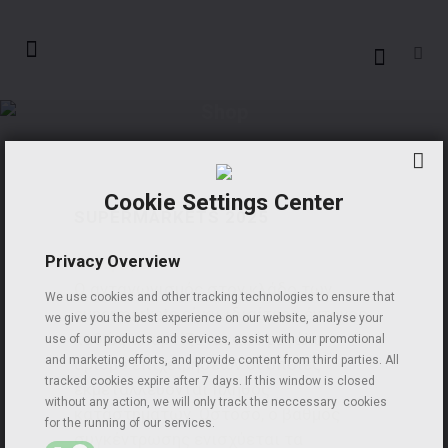
Shop
Cookie Settings Center
SUPERMARKETS 2025
€
640,00
Privacy Overview
Ο ανταγωνισμός στον κλάδο των
We use cookies and other tracking technologies to ensure that
supermarkets είναι ιδιαίτερα έντονος,
we give you the best experience on our website, analyse your
καθώς απαρτίζεται από μεγάλο
use of our products and services, assist with our promotional
and marketing efforts, and provide content from third parties. All
αριθμό επιχειρήσεων οι οποίες
tracked cookies expire after 7 days. If this window is closed
εκμεταλλεύονται πλήθος
without any action, we will only track the neccessary cookies
καταστημάτων. Ωστόσο, ο βαθμός
for the running of our services.
συγκέντρωσης ενισχύεται τα